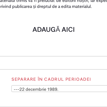
terialul trimis va fi prelucrat de editorii noștri, iar exp
ivind publicarea și dreptul de a edita materialul.
ADAUGĂ AICI
SEPARARE ÎN CADRUL PERIOADEI
---22 decembrie 1989.