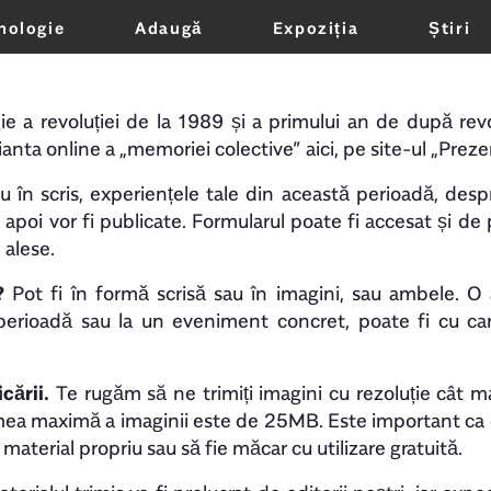
nologie
Adaugă
Expoziția
Știri
Oricând
 a revoluției de la 1989 și a primului an de după rev
anta online a „memoriei colective” aici, pe site-ul „Prez
u în scris, experiențele tale din această perioadă, des
, apoi vor fi publicate. Formularul poate fi accesat și de p
 alese.
?
Pot fi în formă scrisă sau în imagini, sau ambele. O
perioadă sau la un eveniment concret, poate fi cu car
cării.
Te rugăm să ne trimiți imagini cu rezoluție cât m
imea maximă a imaginii este de 25MB. Este important ca d
ți material propriu sau să fie măcar cu utilizare gratuită.