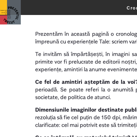
Cro
Actual
Prezentăm în această pagină o cronologie
împreună cu experiențele Tale: scriem vari
Te invităm să împărtășești, în imagini sa
primite vor fi prelucrate de editorii noștri
experiențe, amintiri la anume evenimente
Ce fel de amintiri așteptăm de la voi
perioadă. Se poate referi la o anumită 
societate, de politica de atunci.
Dimensiunile imaginilor destinate publi
rezoluția să fie cel puțin de 150 dpi, măr
clarificate: cel mai potrivit este să trimite