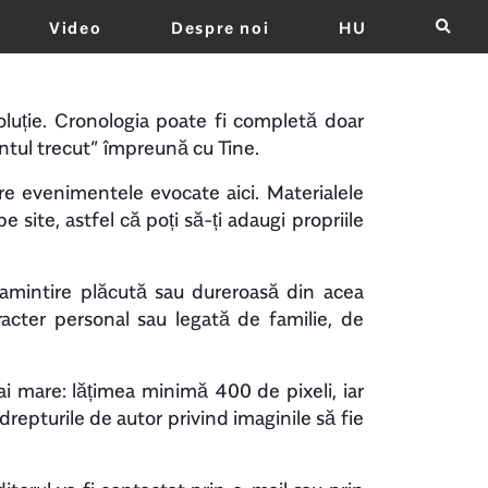
Video
Despre noi
HU
×
oluție. Cronologia poate fi completă doar
entul trecut” împreună cu Tine.
pre evenimentele evocate aici. Materialele
e site, astfel că poți să-ți adaugi propriile
 amintire plăcută sau dureroasă din acea
acter personal sau legată de familie, de
ai mare: lățimea minimă 400 de pixeli, iar
repturile de autor privind imaginile să fie