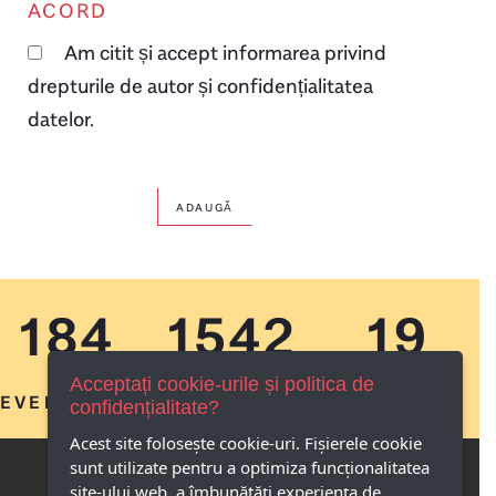
ACORD
Am citit și accept informarea privind
drepturile de autor și confidențialitatea
datelor.
ADAUGĂ
184
1542
19
Acceptați cookie-urile și politica de
EVENIMENTE
IMAGINI
AMINTIRI
confidențialitate?
Acest site foloseşte cookie-uri. Fișierele cookie
sunt utilizate pentru a optimiza funcţionalitatea
site-ului web, a îmbunătăţi experienţa de