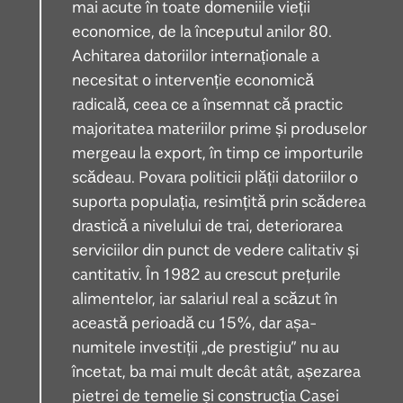
mai acute în toate domeniile vieții
economice, de la începutul anilor 80.
Achitarea datoriilor internaționale a
necesitat o intervenție economică
radicală, ceea ce a însemnat că practic
majoritatea materiilor prime și produselor
mergeau la export, în timp ce importurile
scădeau. Povara politicii plății datoriilor o
suporta populația, resimțită prin scăderea
drastică a nivelului de trai, deteriorarea
serviciilor din punct de vedere calitativ și
cantitativ. În 1982 au crescut prețurile
alimentelor, iar salariul real a scăzut în
această perioadă cu 15%, dar așa-
numitele investiții „de prestigiu” nu au
încetat, ba mai mult decât atât, așezarea
pietrei de temelie și construcția Casei