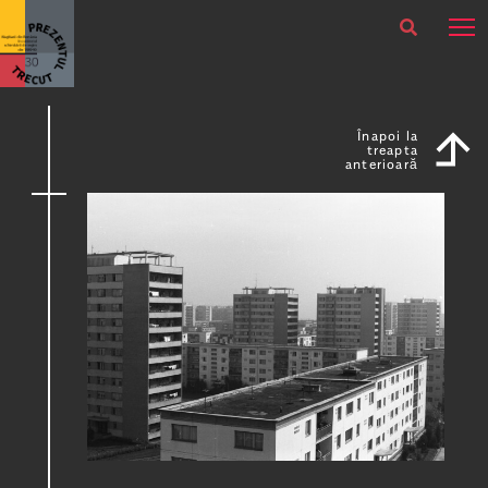
×
Actual
Oricând
Înapoi la
treapta
anterioară