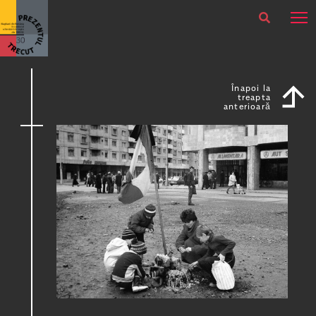
×
Actual
Oricând
Înapoi la
treapta
anterioară