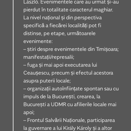
László. Evenimentele care au urmat și-au
pierdut în totalitate caracterul maghiar.
La nivel național și din perspectiva
specifică a fiecărei localități pot fi
distinse, pe etape, următoarele
evenimente:
– știri despre evenimentele din Timișoara;
manifestații/represalii;
– fuga și mai apoi executarea lui
Ceaușescu, precum și efectul acestora
asupra puterii locale;
– organizații autoînființate spontan sau cu
impuls de la București, crearea, la
București a UDMR cu afilierile locale mai
apoi;
– Frontul Salvării Naționale, participarea
la guvernare a lui Király Károly și a altor