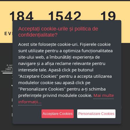
184
1542
19
Acceptați cookie-urile și politica de
EVENIMENTE
IMAGINI
AMINTIRI
confidențialitate?
Acest site foloseşte cookie-uri. Fișierele cookie
sunt utilizate pentru a optimiza funcţionalitatea
site-ului web, a îmbunătăţi experienţa de
navigare şi a afişa reclame relevante pentru
interesele tale. Apasă click pe butonul
"Acceptare Cookies" pentru a accepta utilizarea
modulelor cookie sau apasă click pe
"Personalizare Cookies" pentru a-ţi schimba
preferinţele privind modulele cookie.
Mai multe
Politica de 
informații...
confidențialitate
Drepturi de autor
Acceptare Cookies
Personalizare Cookies